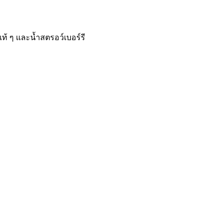
แท้ ๆ และน้ำสตรอว์เบอร์รี