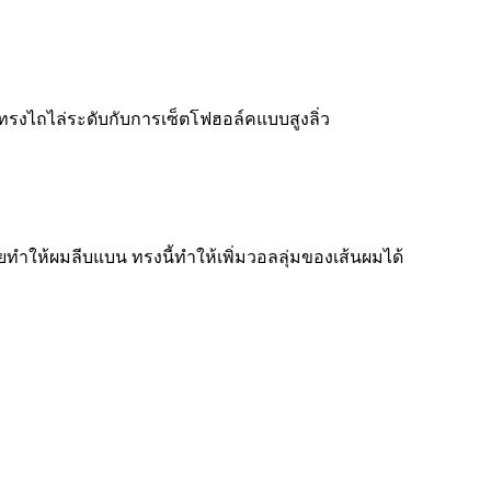
รงไถไล่ระดับกับการเซ็ตโฟฮอล์คแบบสูงลิ่ว
ทำให้ผมลีบแบน ทรงนี้ทำให้เพิ่มวอลลุ่มของเส้นผมได้