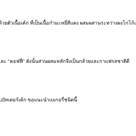
ด้วยตัวเนื้อเค้ก ที่เป็นเนื้อกำมะหยี่สีแดง ผสมผสานระหว่างผงโกโก้
 และ "คอฟฟี่" ดังนั้นส่วนผสมหลักจึงเป็นกล้วยและกาแฟรสชาติดี
บบัทเตอร์เค้ก ขอแนะนำเบเกอรี่ชนิดนี้