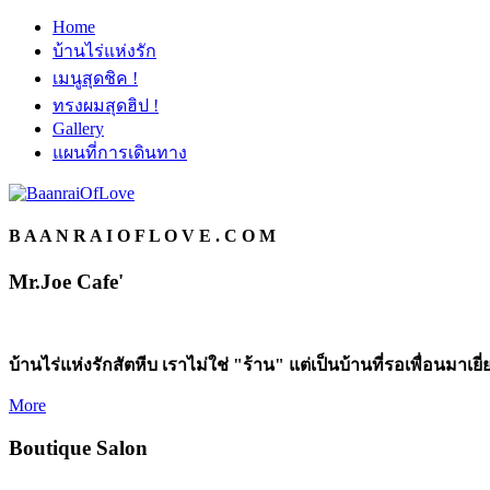
Home
บ้านไร่แห่งรัก
เมนูสุดชิค !
ทรงผมสุดฮิป !
Gallery
แผนที่การเดินทาง
B A A N R A I O F L O V E . C O M
Mr.Joe Cafe'
บ้านไร่แห่งรักสัตหีบ เราไม่ใช่ "ร้าน" แต่เป็นบ้านที่รอเพื่อนมาเยี
More
Boutique Salon