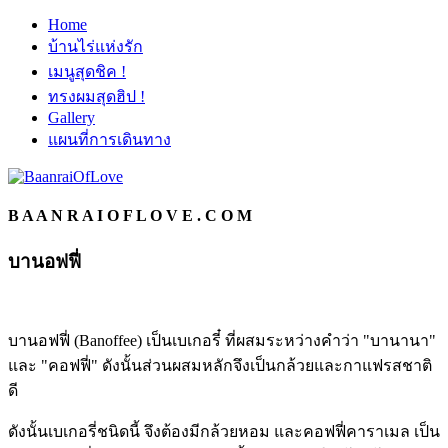
Home
บ้านไร่แห่งรัก
เมนูสุดชิค !
ทรงผมสุดฮิป !
Gallery
แผนที่การเดินทาง
B A A N R A I O F L O V E . C O M
บานอฟฟี่
บานอฟฟี่ (Banoffee) เป็นเบเกอรี๋ ที่ผสมระหว่างคำว่า "บานานา"
และ "คอฟฟี่" ดังนั้นส่วนผสมหลักจึงเป็นกล้วยและกาแฟรสชาติ
ดี
ดังนั้นเบเกอรี่ชนิดนี้ จึงต้องมีกล้วยหอม และคอฟฟี่คาราเมล เป็น