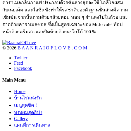
คาราเมลกลิ่นกาแฟ ประกอบด้วยชั้นล่างสุดจะใช้ โอลีโอผสม
กับเนยเค็ม และไอซิ่ง ซึ่งทำให้รสชาติของตัวฐานชั้นล่างมีความ
เข้มข้น จากนั้นตามด้วยกล้วยหอม หอม ๆ ฝานลงไปในถ้วย และ
ราดด้วยคาราเมลซอส ซึ่งเป็นสูตรเฉพาะของ Mr.Jo cafe' ท้อป
หน้าด้วยครีมสด และปิดท้ายด้วยผงโกโก้ 100 %
©
2026
B A A N R A I O F L O V E . C O M
Twitter
Feed
Facebook
Main Menu
Home
บ้านไร่แห่งรัก
เมนูสุดชิค !
ทรงผมสุดฮิป !
Gallery
แผนที่การเดินทาง